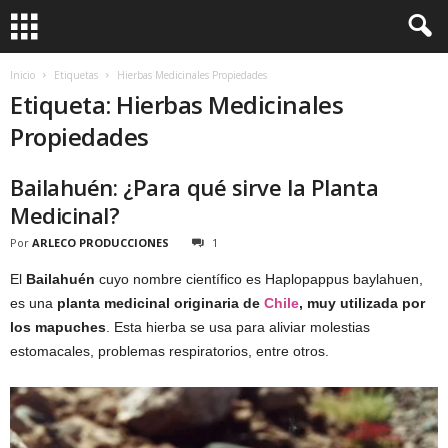
Inicio
Etiquetas
Hierbas Medicinales Propiedades
Etiqueta: Hierbas Medicinales
Propiedades
Bailahuén: ¿Para qué sirve la Planta
Medicinal?
Por
ARLECO PRODUCCIONES
1
El
Bailahuén
cuyo nombre científico es Haplopappus baylahuen,
es una
planta medicinal originaria de
Chile
, muy utilizada por
los mapuches
. Esta hierba se usa para aliviar molestias
estomacales, problemas respiratorios, entre otros.