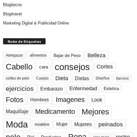
Blogitecno
Blogitravel
Marketing Digital & Publicidad Online
Nube de Etiquetas
Belleza
Bajar de Peso
Adelgazar
alimentos
consejos
Cabello
Cortes
cara
Dieta
Dietas
cortes de pelo
Cuerpo
Diseños
Ejercicio
ejercicios
Enfermedad
Embarazo
Estetica
Fotos
Imagenes
Look
Hombres
Mejores
Medicamento
Maquillaje
Moda
peinados
Mujeres
Mujer
modelos
pelo
Ropa
rostro