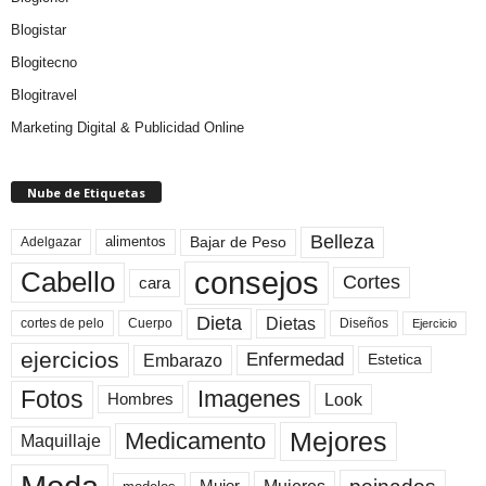
Blogistar
Blogitecno
Blogitravel
Marketing Digital & Publicidad Online
Nube de Etiquetas
Belleza
Bajar de Peso
Adelgazar
alimentos
consejos
Cabello
Cortes
cara
Dieta
Dietas
cortes de pelo
Cuerpo
Diseños
Ejercicio
ejercicios
Enfermedad
Embarazo
Estetica
Fotos
Imagenes
Look
Hombres
Mejores
Medicamento
Maquillaje
peinados