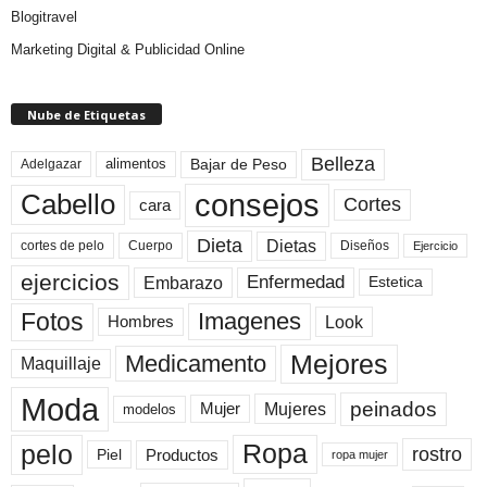
Blogitravel
Marketing Digital & Publicidad Online
Nube de Etiquetas
Belleza
Bajar de Peso
Adelgazar
alimentos
consejos
Cabello
Cortes
cara
Dieta
Dietas
cortes de pelo
Cuerpo
Diseños
Ejercicio
ejercicios
Enfermedad
Embarazo
Estetica
Fotos
Imagenes
Look
Hombres
Mejores
Medicamento
Maquillaje
Moda
peinados
Mujeres
Mujer
modelos
pelo
Ropa
rostro
Productos
Piel
ropa mujer