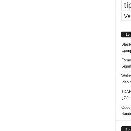
ti
Ve
Lo
Blasf
Ejem
Fomo 
Signi
Woke:
Ideol
TDAH:
¿Cómo
Queer
Band
Lo