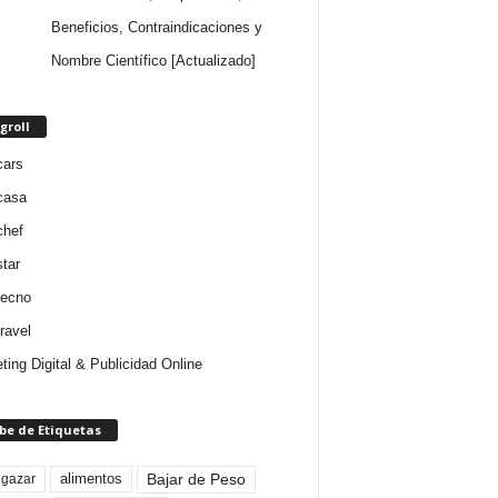
Beneficios, Contraindicaciones y
Nombre Científico [Actualizado]
groll
cars
casa
chef
star
tecno
ravel
ting Digital & Publicidad Online
be de Etiquetas
Bajar de Peso
lgazar
alimentos