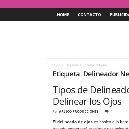
HOME
CONTACTO
PUBLICID
Inicio
Etiquetas
Delineador Negro
Etiqueta: Delineador N
Tipos de Delinead
Delinear los Ojos
Por
ARLECO PRODUCCIONES
1
El
delineado de ojos
es básico a la hora
trazado enmarcará tu mirada y te volverá