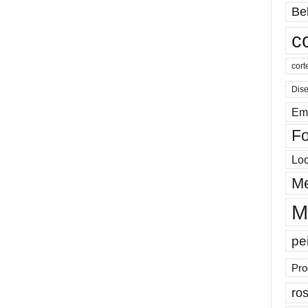
Be
c
cort
Dis
Em
Fo
Lo
Me
M
pe
Pro
ros