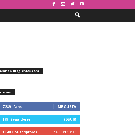
car en Blogichics.com
guenos
7,289
Fans
ME GUSTA
199
Seguidores
SEGUIR
10,400
Suscriptores
SUSCRIBIRTE