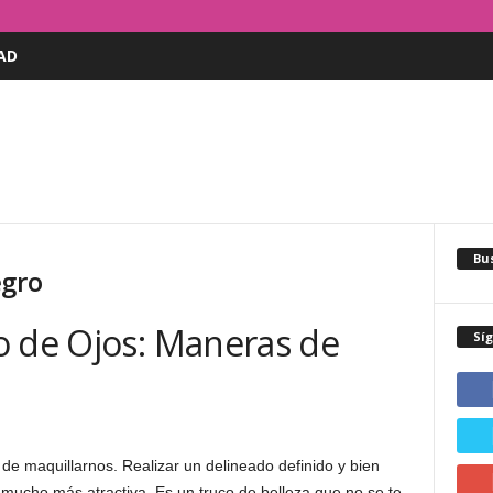
AD
Bus
egro
o de Ojos: Maneras de
Sí
 de maquillarnos. Realizar un delineado definido y bien
 mucho más atractiva. Es un truco de belleza que no se te