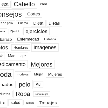
Cabello
lleza
cara
onsejos
Cortes
Dieta
Dietas
es de pelo
Cuerpo
ejercicios
eños
Ejercicio
Enfermedad
barazo
Estetica
tos
Imagenes
Hombres
ok
Maquillaje
Mejores
dicamento
oda
Mujeres
Mujer
modelos
pelo
inados
Piel
Ropa
ductos
ropa mujer
tro
Tatuajes
salud
Tatuaje