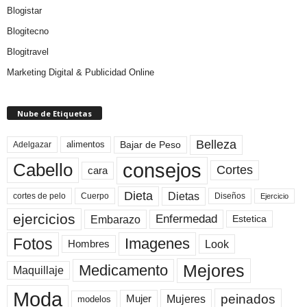
Blogistar
Blogitecno
Blogitravel
Marketing Digital & Publicidad Online
Nube de Etiquetas
Belleza
Bajar de Peso
Adelgazar
alimentos
consejos
Cabello
Cortes
cara
Dieta
Dietas
cortes de pelo
Cuerpo
Diseños
Ejercicio
ejercicios
Enfermedad
Embarazo
Estetica
Fotos
Imagenes
Look
Hombres
Mejores
Medicamento
Maquillaje
Moda
peinados
Mujeres
Mujer
modelos