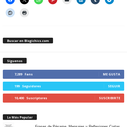
Buscar en Blogichics.com
Síguenos
7,289
Fans
ME GUSTA
199
Seguidores
SEGUIR
10,400
Suscriptores
SUSCRIBIRTE
Lo Más Popular
Frases de Pésame, Mensajes y Reflexiones Cortas