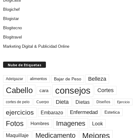
Blogicasa
Blogichef
Blogistar
Blogitecno
Blogitravel
Marketing Digital & Publicidad Online
Nube de Etiquetas
Belleza
Bajar de Peso
Adelgazar
alimentos
consejos
Cabello
Cortes
cara
Dieta
Dietas
cortes de pelo
Cuerpo
Diseños
Ejercicio
ejercicios
Enfermedad
Embarazo
Estetica
Fotos
Imagenes
Look
Hombres
Mejores
Medicamento
Maquillaje