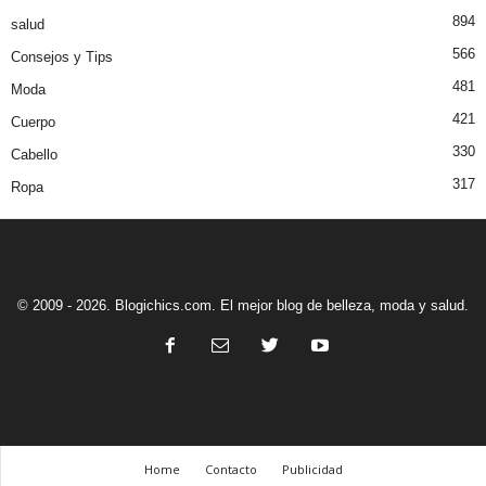
894
salud
566
Consejos y Tips
481
Moda
421
Cuerpo
330
Cabello
317
Ropa
© 2009 - 2026. Blogichics.com. El mejor blog de belleza, moda y salud.
Home
Contacto
Publicidad