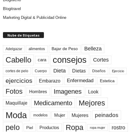
Blogitravel
Marketing Digital & Publicidad Online
Nube de Etiquetas
Belleza
Bajar de Peso
Adelgazar
alimentos
consejos
Cabello
Cortes
cara
Dieta
Dietas
cortes de pelo
Cuerpo
Diseños
Ejercicio
ejercicios
Enfermedad
Embarazo
Estetica
Fotos
Imagenes
Look
Hombres
Mejores
Medicamento
Maquillaje
Moda
peinados
Mujeres
Mujer
modelos
pelo
Ropa
rostro
Productos
Piel
ropa mujer