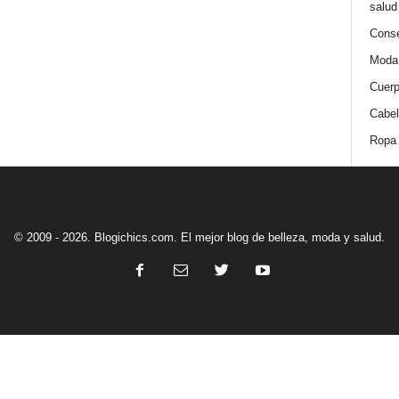
salud
Conse
Moda
Cuer
Cabel
Ropa
© 2009 - 2026. Blogichics.com. El mejor blog de belleza, moda y salud.