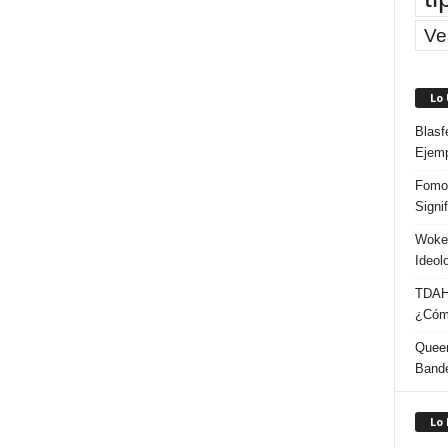
Ve
Lo
Blasf
Ejem
Fomo 
Signi
Woke:
Ideol
TDAH:
¿Cómo
Queer
Band
Lo