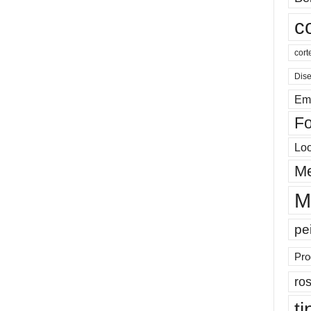
c
cort
Dis
Em
Fo
Lo
Me
M
pe
Pro
ros
ti