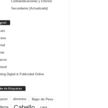
Contraindicaciones y Efectos
Secundarios [Actualizado]
groll
cars
casa
chef
star
tecno
ravel
ting Digital & Publicidad Online
be de Etiquetas
Bajar de Peso
lgazar
alimentos
Cabello
lleza
cara