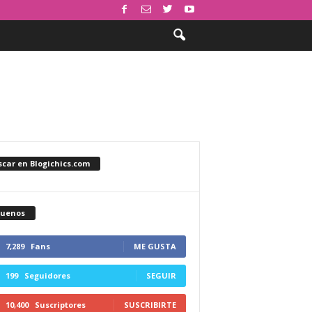
car en Blogichics.com
guenos
7,289
Fans
ME GUSTA
199
Seguidores
SEGUIR
10,400
Suscriptores
SUSCRIBIRTE