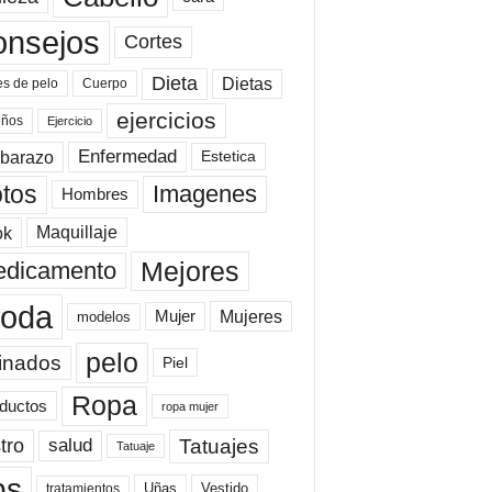
onsejos
Cortes
Dieta
Dietas
es de pelo
Cuerpo
ejercicios
eños
Ejercicio
Enfermedad
barazo
Estetica
tos
Imagenes
Hombres
ok
Maquillaje
Mejores
dicamento
oda
Mujeres
Mujer
modelos
pelo
inados
Piel
Ropa
ductos
ropa mujer
tro
Tatuajes
salud
Tatuaje
ps
Uñas
Vestido
tratamientos