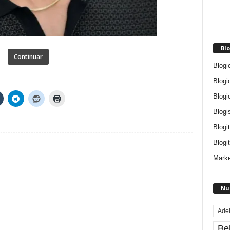
Blo
Continuar
Blogi
Blogi
Blogi
Blogi
Blogi
Blogit
Marke
Nu
Ade
Be