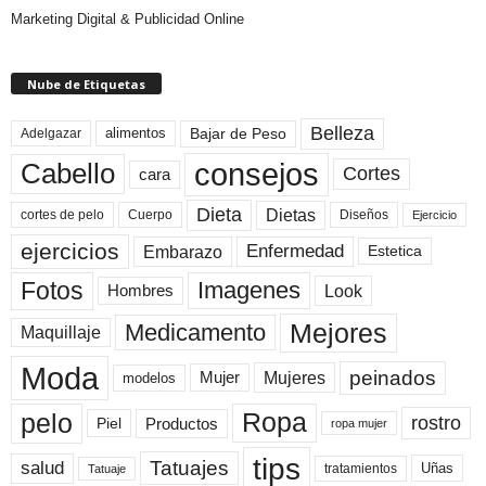
Marketing Digital & Publicidad Online
Nube de Etiquetas
Belleza
Bajar de Peso
Adelgazar
alimentos
consejos
Cabello
Cortes
cara
Dieta
Dietas
cortes de pelo
Cuerpo
Diseños
Ejercicio
ejercicios
Enfermedad
Embarazo
Estetica
Fotos
Imagenes
Look
Hombres
Mejores
Medicamento
Maquillaje
Moda
peinados
Mujeres
Mujer
modelos
pelo
Ropa
rostro
Productos
Piel
ropa mujer
tips
Tatuajes
salud
Uñas
tratamientos
Tatuaje