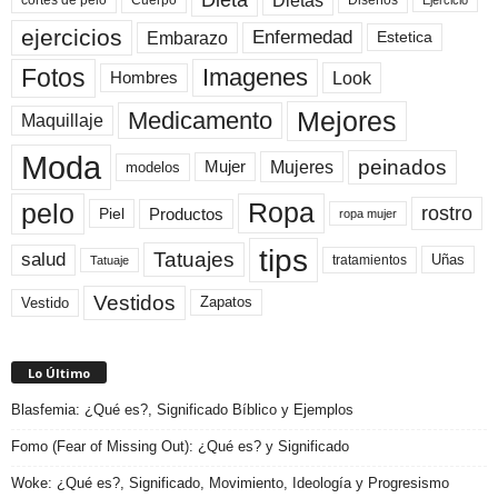
Dietas
cortes de pelo
Cuerpo
Diseños
Ejercicio
ejercicios
Enfermedad
Embarazo
Estetica
Fotos
Imagenes
Look
Hombres
Mejores
Medicamento
Maquillaje
Moda
peinados
Mujeres
Mujer
modelos
pelo
Ropa
rostro
Productos
Piel
ropa mujer
tips
Tatuajes
salud
Uñas
tratamientos
Tatuaje
Vestidos
Zapatos
Vestido
Lo Último
Blasfemia: ¿Qué es?, Significado Bíblico y Ejemplos
Fomo (Fear of Missing Out): ¿Qué es? y Significado
Woke: ¿Qué es?, Significado, Movimiento, Ideología y Progresismo