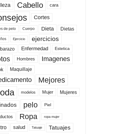
Cabello
lleza
cara
onsejos
Cortes
Dieta
Dietas
es de pelo
Cuerpo
ejercicios
eños
Ejercicio
Enfermedad
barazo
Estetica
tos
Imagenes
Hombres
ok
Maquillaje
Mejores
dicamento
oda
Mujeres
Mujer
modelos
pelo
inados
Piel
Ropa
ductos
ropa mujer
tro
Tatuajes
salud
Tatuaje