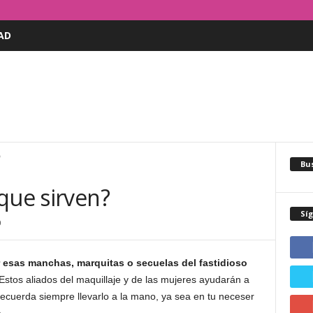
AD
?
Bus
que sirven?
Sí
0
 esas manchas, marquitas o secuelas del fastidioso
stos aliados del maquillaje y de las mujeres ayudarán a
Recuerda siempre llevarlo a la mano, ya sea en tu neceser