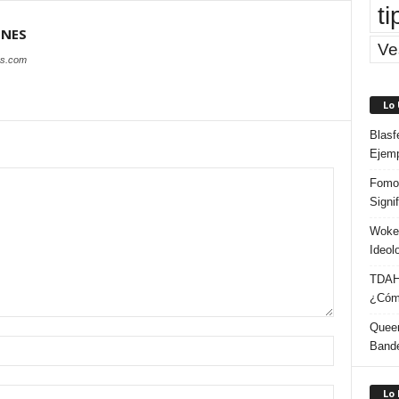
ti
ONES
Ve
es.com
Lo
Blasf
Ejem
Fomo 
Signi
Woke:
Ideol
TDAH:
¿Cómo
Queer
Band
Lo