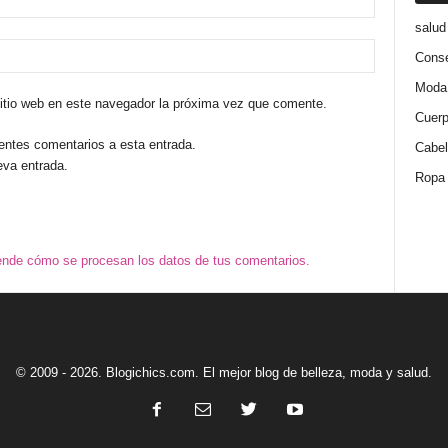
salud
Conse
Moda
sitio web en este navegador la próxima vez que comente.
Cuer
ientes comentarios a esta entrada.
Cabel
eva entrada.
Ropa
nde cómo se procesan los datos de tus comentarios.
© 2009 - 2026. Blogichics.com. El mejor blog de belleza, moda y salud.