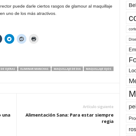
Be
rector puede darle ciertos rasgos de glamour al maquillaje
en uno de los más atractivos.
c
cort
Dis
Em
Fo
DE OJERAS
ELIMINAR MANCHAS
MAQUILLAJE DE DIA
MAQUILLAJE OJOS
Lo
Me
M
pe
Artículo siguiente
o una
Alimentación Sana: Para estar siempre
Pro
regia
ros