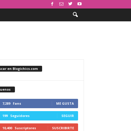
car en Blogichics.com
guenos
7,289
Fans
ME GUSTA
199
Seguidores
SEGUIR
10,400
Suscriptores
SUSCRIBIRTE