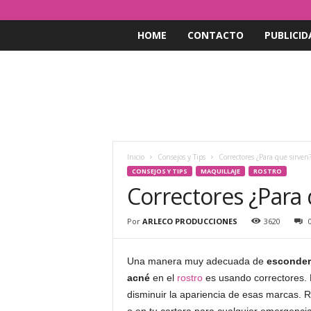
HOME
CONTACTO
PUBLICID
Inicio
Consejos y Tips
Correctores ¿Para que sirven
CONSEJOS Y TIPS
MAQUILLAJE
ROSTRO
Correctores ¿Para 
Por
ARLECO PRODUCCIONES
3620
Una manera muy adecuada de
esconder
acné
en el
rostro
es usando correctores. E
disminuir la apariencia de esas marcas. 