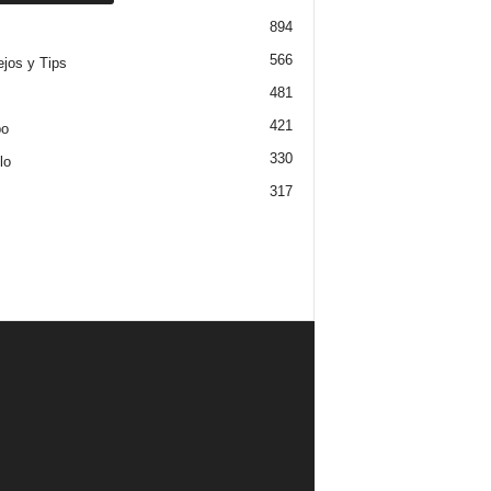
894
566
jos y Tips
481
421
po
330
lo
317