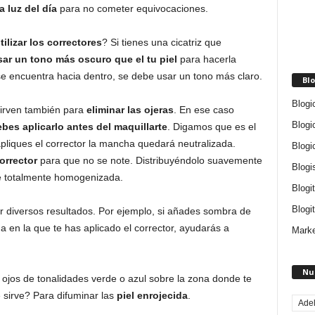
 luz del día
para no cometer equivocaciones.
ilizar los correctores
? Si tienes una cicatriz que
sar un tono más oscuro que el tu piel
para hacerla
 se encuentra hacia dentro, se debe usar un tono más claro.
Blo
Blogi
sirven también para
eliminar las ojeras
. En ese caso
Blogi
bes aplicarlo antes del maquillarte
. Digamos que es el
pliques el corrector la mancha quedará neutralizada.
Blogi
orrector
para que no se note. Distribuyéndolo suavemente
Blogi
e totalmente homogenizada.
Blogi
Blogit
uir diversos resultados. Por ejemplo, si añades sombra de
a en la que te has aplicado el corrector, ayudarás a
Marke
Nu
 ojos de tonalidades verde o azul sobre la zona donde te
 sirve? Para difuminar las
piel enrojecida
.
Ade