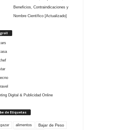
Beneficios, Contraindicaciones y
Nombre Científico [Actualizado]
groll
cars
casa
chef
star
tecno
ravel
ting Digital & Publicidad Online
be de Etiquetas
Bajar de Peso
lgazar
alimentos