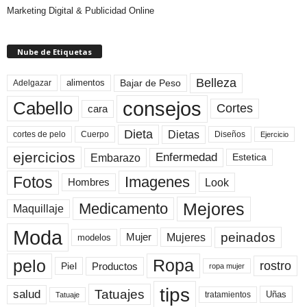
Marketing Digital & Publicidad Online
Nube de Etiquetas
Belleza
Bajar de Peso
Adelgazar
alimentos
consejos
Cabello
Cortes
cara
Dieta
Dietas
cortes de pelo
Cuerpo
Diseños
Ejercicio
ejercicios
Enfermedad
Embarazo
Estetica
Fotos
Imagenes
Look
Hombres
Mejores
Medicamento
Maquillaje
Moda
peinados
Mujeres
Mujer
modelos
pelo
Ropa
rostro
Productos
Piel
ropa mujer
tips
Tatuajes
salud
Uñas
tratamientos
Tatuaje