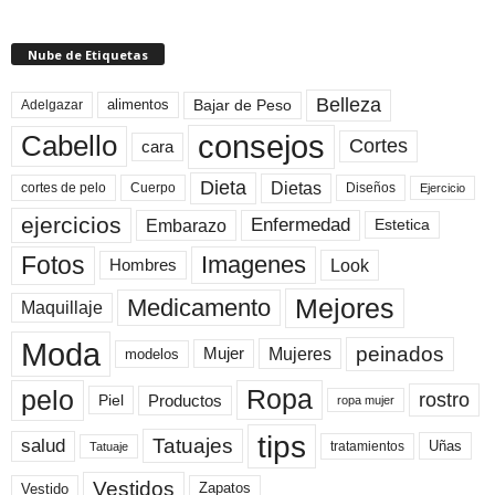
Nube de Etiquetas
Belleza
Bajar de Peso
Adelgazar
alimentos
consejos
Cabello
Cortes
cara
Dieta
Dietas
cortes de pelo
Cuerpo
Diseños
Ejercicio
ejercicios
Enfermedad
Embarazo
Estetica
Fotos
Imagenes
Look
Hombres
Mejores
Medicamento
Maquillaje
Moda
peinados
Mujeres
Mujer
modelos
pelo
Ropa
rostro
Productos
Piel
ropa mujer
tips
Tatuajes
salud
Uñas
tratamientos
Tatuaje
Vestidos
Zapatos
Vestido