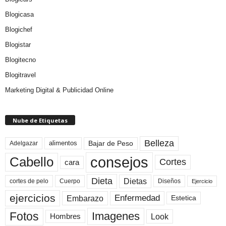
Blogicasa
Blogichef
Blogistar
Blogitecno
Blogitravel
Marketing Digital & Publicidad Online
Nube de Etiquetas
Belleza
Bajar de Peso
Adelgazar
alimentos
consejos
Cabello
Cortes
cara
Dieta
Dietas
cortes de pelo
Cuerpo
Diseños
Ejercicio
ejercicios
Enfermedad
Embarazo
Estetica
Fotos
Imagenes
Look
Hombres