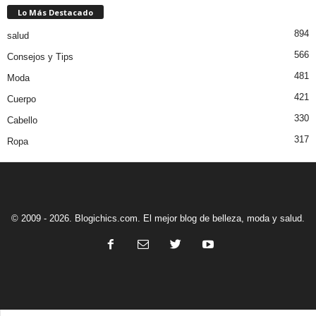
Lo Más Destacado
894
salud
566
Consejos y Tips
481
Moda
421
Cuerpo
330
Cabello
317
Ropa
© 2009 - 2026. Blogichics.com. El mejor blog de belleza, moda y salud.