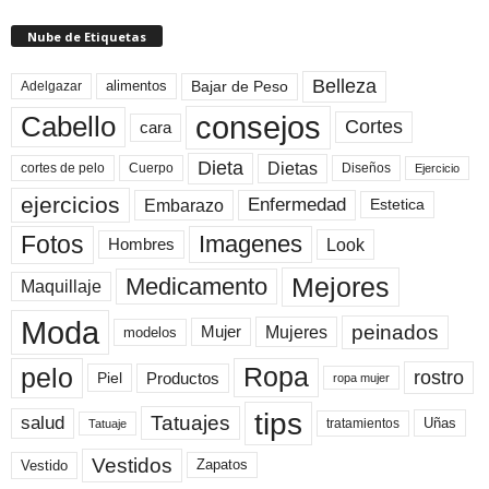
Nube de Etiquetas
Belleza
Bajar de Peso
Adelgazar
alimentos
consejos
Cabello
Cortes
cara
Dieta
Dietas
cortes de pelo
Cuerpo
Diseños
Ejercicio
ejercicios
Enfermedad
Embarazo
Estetica
Fotos
Imagenes
Look
Hombres
Mejores
Medicamento
Maquillaje
Moda
peinados
Mujeres
Mujer
modelos
pelo
Ropa
rostro
Productos
Piel
ropa mujer
tips
Tatuajes
salud
Uñas
tratamientos
Tatuaje
Vestidos
Zapatos
Vestido